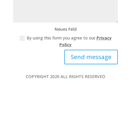
Neues Feld
By using this form you agree to our
Privacy
Policy
Send message
COPYRIGHT 2020 ALL RIGHTS RESERVED
Phone: +49 2362 99371 0
Fax: +49 2362 99371 20
sossna@sossna.de